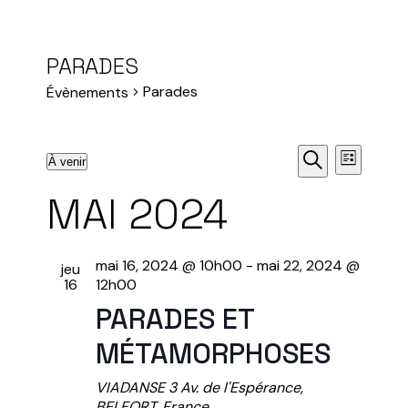
PARADES
Parades
Évènements
R
N
À venir
Liste
Sélectionnez
Recherche
A
E
une
MAI 2024
date.
V
C
I
mai 16, 2024 @ 10h00
-
mai 22, 2024 @
jeu
16
12h00
H
G
PARADES ET
A
E
MÉTAMORPHOSES
T
R
VIADANSE
3 Av. de l'Espérance,
I
BELFORT, France