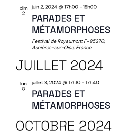
N
G
juin 2, 2024 @ 17h00
-
18h00
dim
E
2
PARADES ET
A
M
MÉTAMORPHOSES
E
T
Festival de Royaumont
F-95270,
N
Asnières-sur-Oise, France
I
T
JUILLET 2024
O
N
juillet 8, 2024 @ 17h10
-
17h40
lun
8
PARADES ET
D
MÉTAMORPHOSES
E
OCTOBRE 2024
V