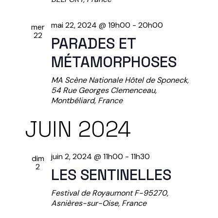
C
O
mai 22, 2024 @ 19h00
-
20h00
mer
N
H
22
PARADES ET
D
E
MÉTAMORPHOSES
E
MA Scène Nationale
Hôtel de Sponeck,
E
V
54 Rue Georges Clemenceau,
Montbéliard, France
U
T
JUIN 2024
E
N
S
A
juin 2, 2024 @ 11h00
-
11h30
dim
É
2
LES SENTINELLES
V
V
Festival de Royaumont
F-95270,
È
I
Asnières-sur-Oise, France