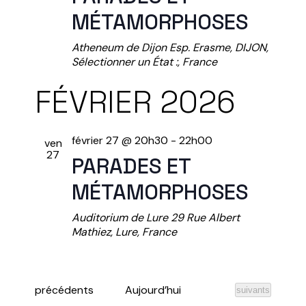
MÉTAMORPHOSES
Atheneum de Dijon
Esp. Erasme, DIJON,
Sélectionner un État :, France
FÉVRIER 2026
février 27 @ 20h30
-
22h00
ven
27
PARADES ET
MÉTAMORPHOSES
Auditorium de Lure
29 Rue Albert
Mathiez, Lure, France
Évènements
précédents
Aujourd’hui
Évènements
suivants