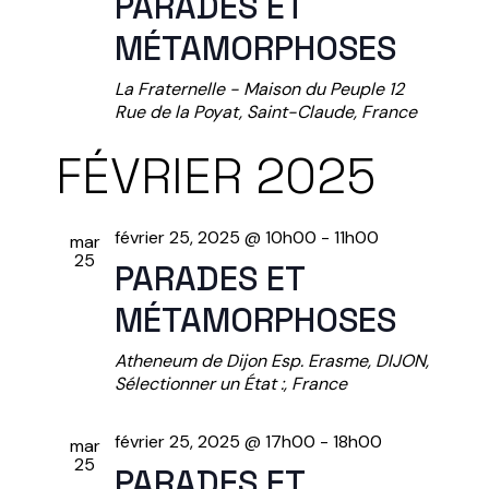
PARADES ET
E
MÉTAMORPHOSES
N
La Fraternelle - Maison du Peuple
12
Rue de la Poyat, Saint-Claude, France
T
FÉVRIER 2025
S
février 25, 2025 @ 10h00
-
11h00
mar
25
PARADES ET
MÉTAMORPHOSES
Atheneum de Dijon
Esp. Erasme, DIJON,
Sélectionner un État :, France
février 25, 2025 @ 17h00
-
18h00
mar
25
PARADES ET