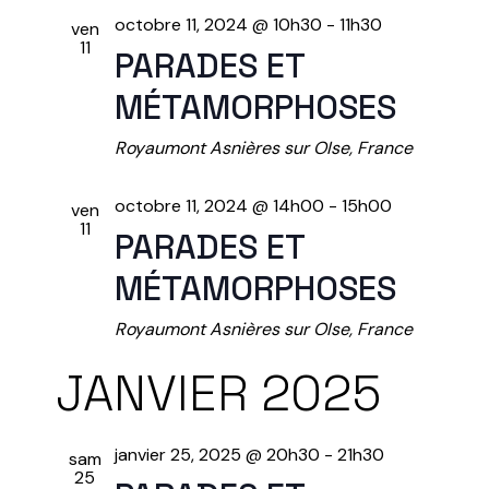
U
octobre 11, 2024 @ 10h30
-
11h30
ven
11
PARADES ET
E
MÉTAMORPHOSES
S
Royaumont
Asnières sur OIse, France
É
octobre 11, 2024 @ 14h00
-
15h00
ven
11
PARADES ET
V
MÉTAMORPHOSES
È
Royaumont
Asnières sur OIse, France
N
JANVIER 2025
E
janvier 25, 2025 @ 20h30
-
21h30
sam
M
25