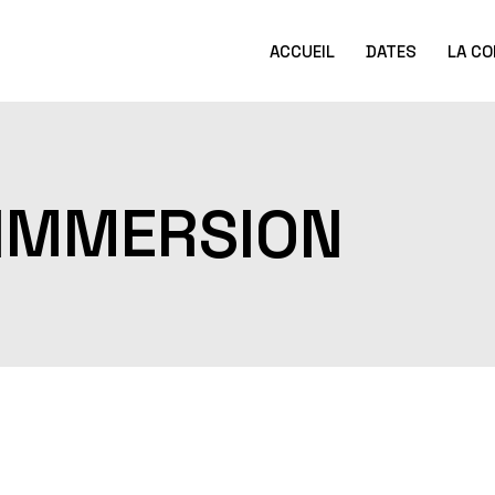
ACCUEIL
DATES
LA CO
Évènements à v
La saison pass
IMMERSION