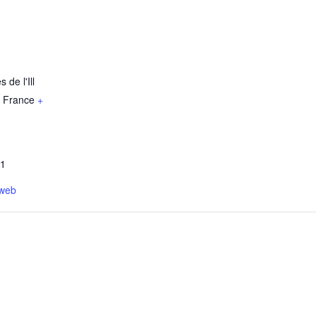
 de l'Ill
France
+
81
 web