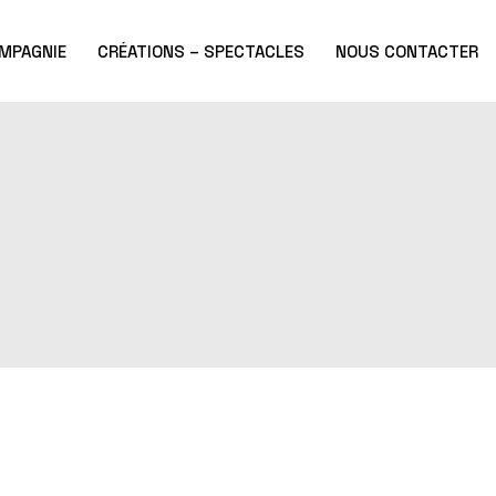
MPAGNIE
CRÉATIONS – SPECTACLES
NOUS CONTACTER
enir
Rites
ée
Fragments
Parades &
Métamorphoses
Charcoal
Oural
A l’endroit