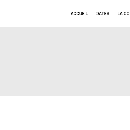
ACCUEIL
DATES
LA CO
Évènements à v
La saison pass