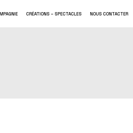
MPAGNIE
CRÉATIONS – SPECTACLES
NOUS CONTACTER
enir
Rites
ée
Fragments
Parades &
Métamorphoses
Charcoal
Oural
A l’endroit